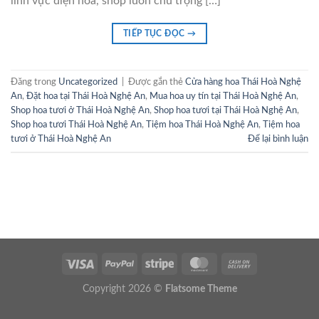
lĩnh vực điện hoa, shop luôn chú trọng […]
TIẾP TỤC ĐỌC
→
Đăng trong
Uncategorized
|
Được gắn thẻ
Cửa hàng hoa Thái Hoà Nghệ
An
,
Đặt hoa tại Thái Hoà Nghệ An
,
Mua hoa uy tín tại Thái Hoà Nghệ An
,
Shop hoa tươi ở Thái Hoà Nghệ An
,
Shop hoa tươi tại Thái Hoà Nghệ An
,
Shop hoa tươi Thái Hoà Nghệ An
,
Tiệm hoa Thái Hoà Nghệ An
,
Tiệm hoa
tươi ở Thái Hoà Nghệ An
Để lại bình luận
Copyright 2026 ©
Flatsome Theme