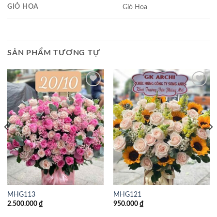
GIỎ HOA
Giỏ Hoa
SẢN PHẨM TƯƠNG TỰ
Add to
Add to
wishlist
wishlist
MHG113
MHG121
2.500.000
₫
950.000
₫