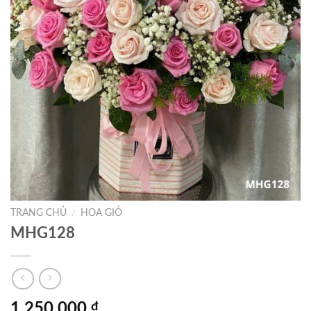
TRANG CHỦ
/
HOA GIỎ
MHG128
1.250.000
₫