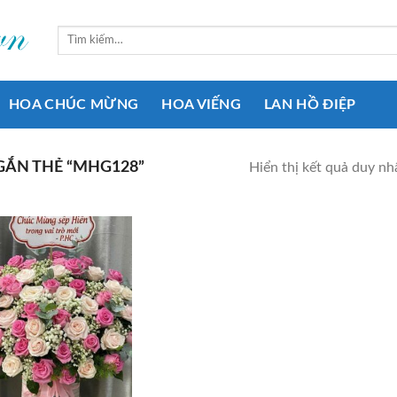
Tìm
kiếm:
HOA CHÚC MỪNG
HOA VIẾNG
LAN HỒ ĐIỆP
ẮN THẺ “MHG128”
Hiển thị kết quả duy nh
Add to
wishlist