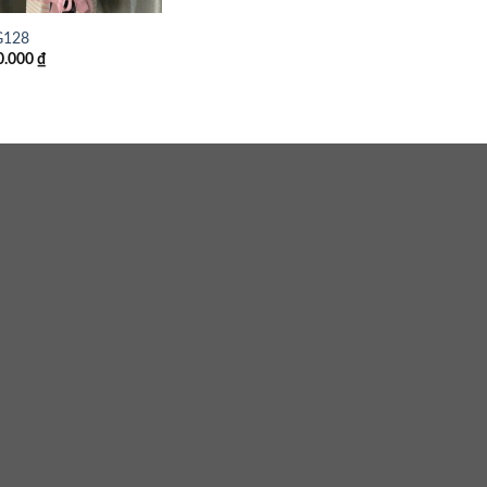
128
0.000
₫