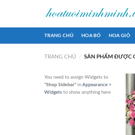
Bỏ
qua
nội
dung
TRANG CHỦ
HOA BÓ
HOA GIỎ
TRANG CHỦ
/
SẢN PHẨM ĐƯỢC G
You need to assign Widgets to
"Shop Sidebar"
in
Appearance >
Widgets
to show anything here