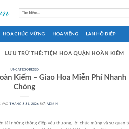
Tìm
kiếm:
HOA CHÚC MỪNG
HOA VIẾNG
LAN HỒ ĐIỆP
LƯU TRỮ THẺ:
TIỆM HOA QUẬN HOÀN KIẾM
UNCATEGORIZED
oàn Kiếm – Giao Hoa Miễn Phí Nhanh
Chóng
G VÀO
THÁNG 3 31, 2026
BỞI
ADMIN
yền tải những thông điệp yêu thương, lời chúc mừng và sự quan 