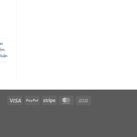
àn
iếm
,
 luận