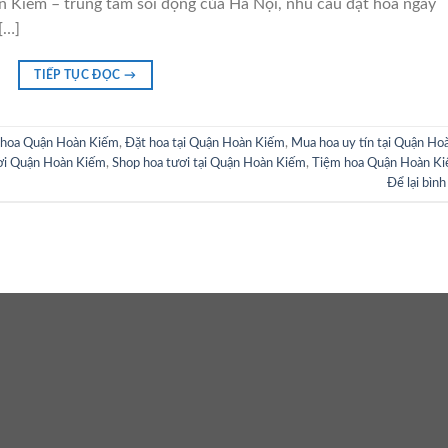
n Kiếm – trung tâm sôi động của Hà Nội, nhu cầu đặt hoa ngày
[…]
TIẾP TỤC ĐỌC
→
 hoa Quận Hoàn Kiếm
,
Đặt hoa tại Quận Hoàn Kiếm
,
Mua hoa uy tín tại Quận Ho
ơi Quận Hoàn Kiếm
,
Shop hoa tươi tại Quận Hoàn Kiếm
,
Tiệm hoa Quận Hoàn K
Để lại bình