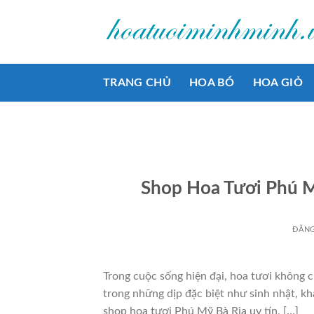
Bỏ
qua
nội
dung
TRANG CHỦ
HOA BÓ
HOA GIỎ
Shop Hoa Tươi Phú M
ĐĂN
Trong cuộc sống hiện đại, hoa tươi không c
trong những dịp đặc biệt như sinh nhật, kha
shop hoa tươi Phú Mỹ Bà Rịa uy tín, […]