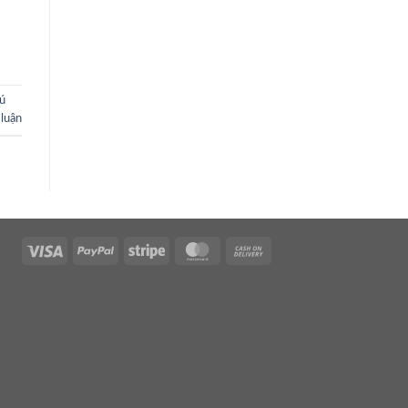
ú
 luận