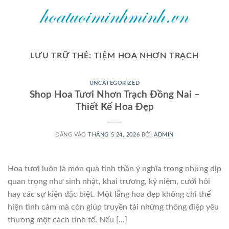
Bỏ
qua
nội
dung
LƯU TRỮ THẺ:
TIỆM HOA NHƠN TRẠCH
UNCATEGORIZED
Shop Hoa Tươi Nhơn Trạch Đồng Nai –
Thiết Kế Hoa Đẹp
ĐĂNG VÀO
THÁNG 5 24, 2026
BỞI
ADMIN
Hoa tươi luôn là món quà tinh thần ý nghĩa trong những dịp
quan trọng như sinh nhật, khai trương, kỷ niệm, cưới hỏi
hay các sự kiện đặc biệt. Một lẵng hoa đẹp không chỉ thể
hiện tình cảm mà còn giúp truyền tải những thông điệp yêu
thương một cách tinh tế. Nếu […]