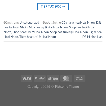
TIẾP TỤC ĐỌC
→
Đăng trong
Uncategorized
|
Được gắn thẻ
Cửa hàng hoa Hoài Nhơn
,
Đặt
hoa tại Hoài Nhơn
,
Mua hoa uy tín tại Hoài Nhơn
,
Shop hoa tươi Hoài
Nhơn
,
Shop hoa tươi ở Hoài Nhơn
,
Shop hoa tươi tại Hoài Nhơn
,
Tiệm hoa
Hoài Nhơn
,
Tiệm hoa tươi ở Hoài Nhơn
Để lại bình luận
Copyright 2026 ©
Flatsome Theme