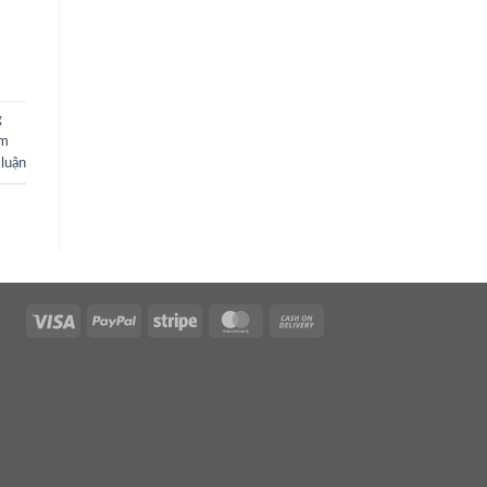
g
ệm
 luận