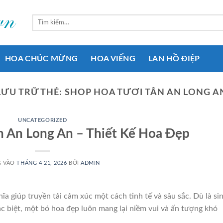
Tìm
kiếm:
HOA CHÚC MỪNG
HOA VIẾNG
LAN HỒ ĐIỆP
LƯU TRỮ THẺ:
SHOP HOA TƯƠI TÂN AN LONG A
UNCATEGORIZED
n An Long An – Thiết Kế Hoa Đẹp
G VÀO
THÁNG 4 21, 2026
BỞI
ADMIN
ĩa giúp truyền tải cảm xúc một cách tinh tế và sâu sắc. Dù là si
ặc biệt, một bó hoa đẹp luôn mang lại niềm vui và ấn tượng khó