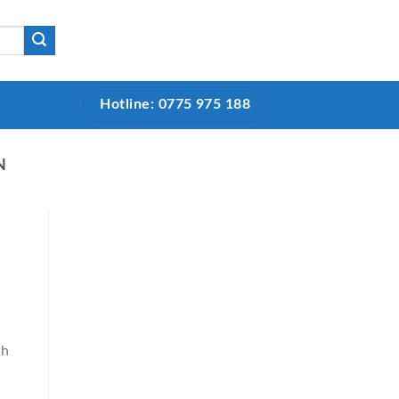
Hotline: 0775 975 188
N
nh