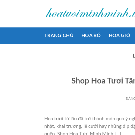
Bỏ
qua
nội
dung
TRANG CHỦ
HOA BÓ
HOA GIỎ
Shop Hoa Tươi Tâ
ĐĂN
Hoa tươi từ lâu đã trở thành món quà ý ngh
nhật, khai trương, lễ cưới hay những dịp đ
quên. Shop Hoa Tươi Minh Minh […]