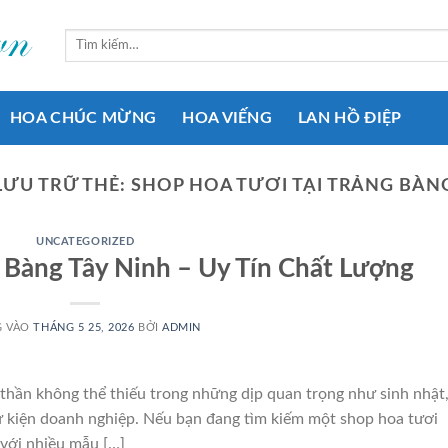
Tìm
kiếm:
HOA CHÚC MỪNG
HOA VIẾNG
LAN HỒ ĐIỆP
LƯU TRỮ THẺ:
SHOP HOA TƯƠI TẠI TRẢNG BÀN
UNCATEGORIZED
 Bàng Tây Ninh – Uy Tín Chất Lượng
G VÀO
THÁNG 5 25, 2026
BỞI
ADMIN
 thần không thể thiếu trong những dịp quan trọng như sinh nhật
 sự kiện doanh nghiệp. Nếu bạn đang tìm kiếm một shop hoa tươi
 với nhiều mẫu […]