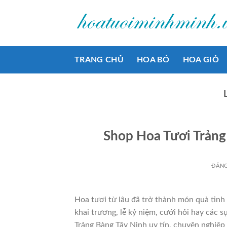
Bỏ
qua
nội
dung
TRANG CHỦ
HOA BÓ
HOA GIỎ
Shop Hoa Tươi Trảng
ĐĂN
Hoa tươi từ lâu đã trở thành món quà tinh
khai trương, lễ kỷ niệm, cưới hỏi hay các
Trảng Bàng Tây Ninh uy tín, chuyên nghiệp