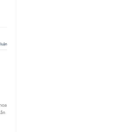
 luận
 hoa
hắn