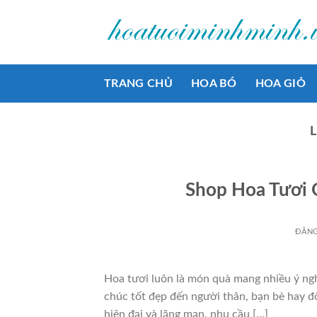
Bỏ
qua
nội
dung
TRANG CHỦ
HOA BÓ
HOA GIỎ
Shop Hoa Tươi 
ĐĂN
Hoa tươi luôn là món quà mang nhiều ý ngh
chúc tốt đẹp đến người thân, bạn bè hay đố
hiện đại và lãng mạn, nhu cầu […]