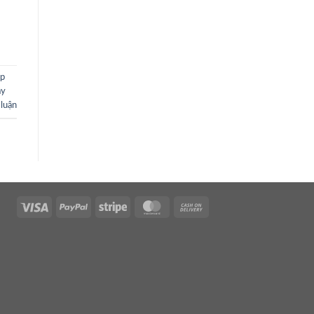
p
ây
 luận