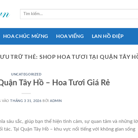
Tìm
kiếm:
HOA CHÚC MỪNG
HOA VIẾNG
LAN HỒ ĐIỆP
LƯU TRỮ THẺ:
SHOP HOA TƯƠI TẠI QUẬN TÂY H
UNCATEGORIZED
Quận Tây Hồ – Hoa Tươi Giá Rẻ
G VÀO
THÁNG 3 31, 2026
BỞI
ADMIN
ĩa sâu sắc, giúp bạn thể hiện tình cảm, sự quan tâm và những lờ
i tác. Tại Quận Tây Hồ – khu vực nổi tiếng với không gian sống