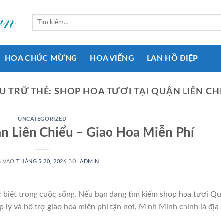
Tìm
kiếm:
HOA CHÚC MỪNG
HOA VIẾNG
LAN HỒ ĐIỆP
U TRỮ THẺ:
SHOP HOA TƯƠI TẠI QUẬN LIÊN CH
UNCATEGORIZED
n Liên Chiểu – Giao Hoa Miễn Phí
G VÀO
THÁNG 5 20, 2026
BỞI
ADMIN
c biệt trong cuộc sống. Nếu bạn đang tìm kiếm shop hoa tươi Q
lý và hỗ trợ giao hoa miễn phí tận nơi, Minh Minh chính là địa 