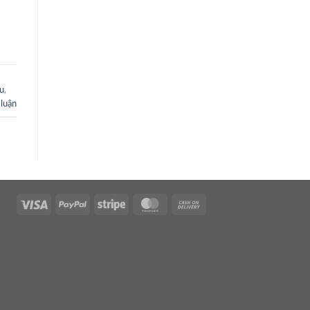
u
,
 luận