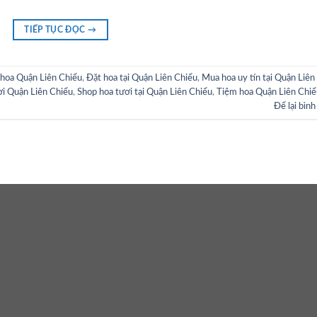
TIẾP TỤC ĐỌC
→
hoa Quận Liên Chiểu
,
Đặt hoa tại Quận Liên Chiểu
,
Mua hoa uy tín tại Quận Liên
ơi Quận Liên Chiểu
,
Shop hoa tươi tại Quận Liên Chiểu
,
Tiệm hoa Quận Liên Chiể
Để lại bình