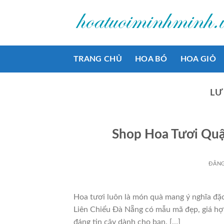
Bỏ
qua
nội
dung
TRANG CHỦ
HOA BÓ
HOA GIỎ
LƯ
Shop Hoa Tươi Quậ
ĐĂN
Hoa tươi luôn là món quà mang ý nghĩa đặ
Liên Chiểu Đà Nẵng có mẫu mã đẹp, giá hợp 
đáng tin cậy dành cho bạn. […]