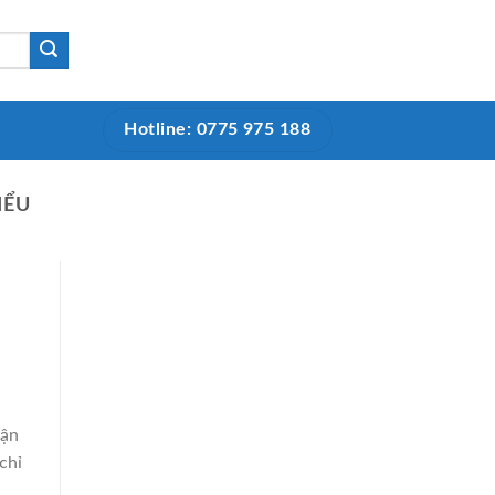
Hotline: 0775 975 188
IỂU
uận
chỉ