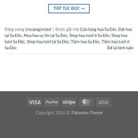
TIẾP TỤC ĐỌC
→
Đăng trong
Uncategorized
|
Được gắn thẻ
Cửa hàng hoa Sa Đéc
,
Đặt hoa
tại Sa Đéc
,
Mua hoa uy tín tại Sa Đéc
,
Shop hoa tươi ở Sa Đéc
,
Shop hoa
tươi Sa Đéc
,
Shop hoa tươi tại Sa Đéc
,
Tiệm hoa Sa Đéc
,
Tiệm hoa tươi ở
Sa Đéc
Để lại bình luận
Copyright 2026 ©
Flatsome Theme