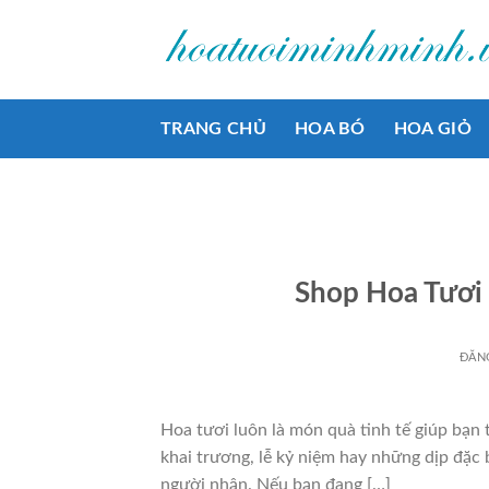
Bỏ
qua
nội
dung
TRANG CHỦ
HOA BÓ
HOA GIỎ
Shop Hoa Tươi
ĐĂN
Hoa tươi luôn là món quà tinh tế giúp bạn 
khai trương, lễ kỷ niệm hay những dịp đặc 
người nhận. Nếu bạn đang […]