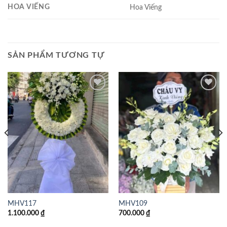
HOA VIẾNG
Hoa Viếng
SẢN PHẨM TƯƠNG TỰ
Add to
Add to
wishlist
wishlist
MHV117
MHV109
1.100.000
₫
700.000
₫