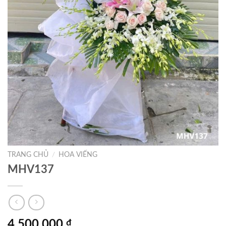
TRANG CHỦ
/
HOA VIẾNG
MHV137
4.500.000
₫