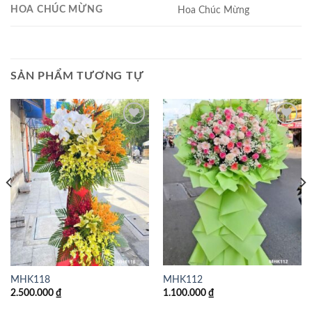
HOA CHÚC MỪNG
Hoa Chúc Mừng
SẢN PHẨM TƯƠNG TỰ
Add to
Add to
wishlist
wishlist
MHK112
MHK118
1.100.000
₫
2.500.000
₫