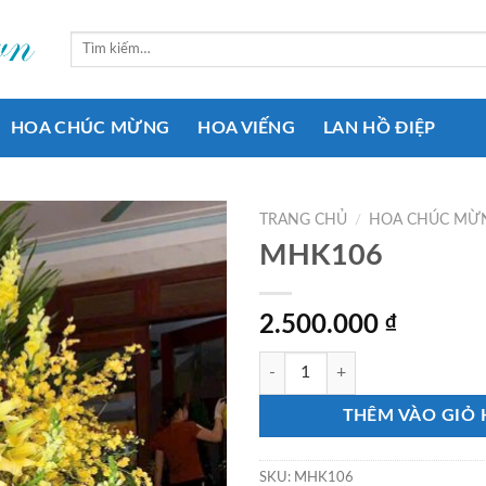
Tìm
kiếm:
HOA CHÚC MỪNG
HOA VIẾNG
LAN HỒ ĐIỆP
TRANG CHỦ
/
HOA CHÚC MỪ
MHK106
Add to
wishlist
2.500.000
₫
MHK106 số lượng
THÊM VÀO GIỎ
SKU:
MHK106