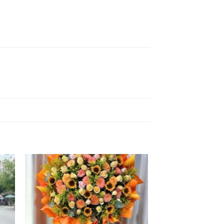
 to
Add to
list
wishlist