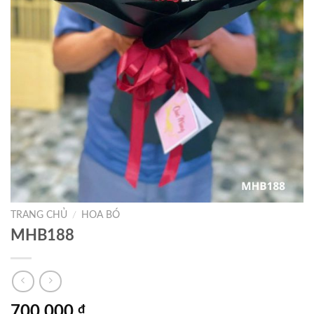
TRANG CHỦ
/
HOA BÓ
MHB188
700.000
₫