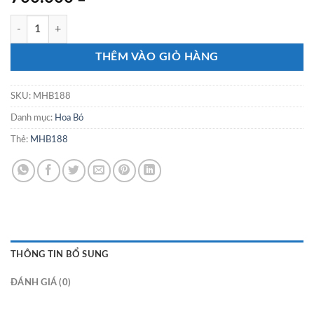
MHB188 số lượng
THÊM VÀO GIỎ HÀNG
SKU:
MHB188
Danh mục:
Hoa Bó
Thẻ:
MHB188
THÔNG TIN BỔ SUNG
ĐÁNH GIÁ (0)