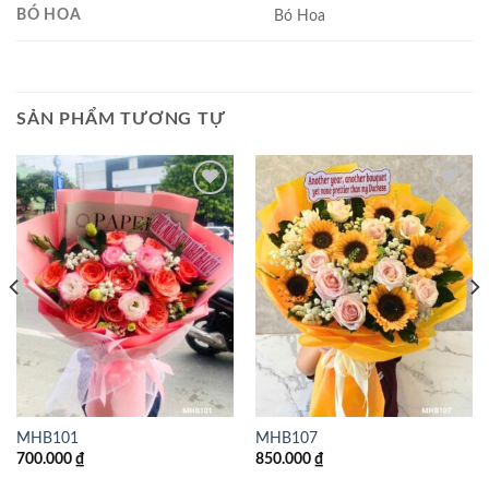
BÓ HOA
Bó Hoa
SẢN PHẨM TƯƠNG TỰ
Add to
Add to
wishlist
wishlist
MHB101
MHB107
700.000
₫
850.000
₫