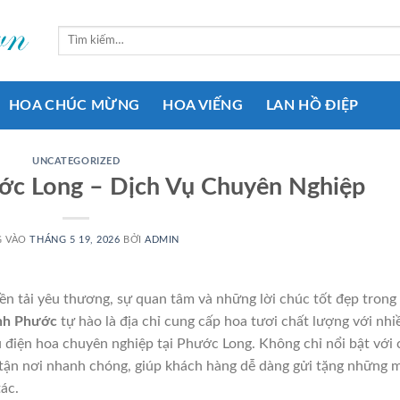
Tìm
kiếm:
HOA CHÚC MỪNG
HOA VIẾNG
LAN HỒ ĐIỆP
UNCATEGORIZED
ớc Long – Dịch Vụ Chuyên Nghiệp
G VÀO
THÁNG 5 19, 2026
BỞI
ADMIN
ền tải yêu thương, sự quan tâm và những lời chúc tốt đẹp trong
nh Phước
tự hào là địa chỉ cung cấp hoa tươi chất lượng với nhi
ụ điện hoa chuyên nghiệp tại Phước Long. Không chỉ nổi bật với 
oa tận nơi nhanh chóng, giúp khách hàng dễ dàng gửi tặng những 
ác.