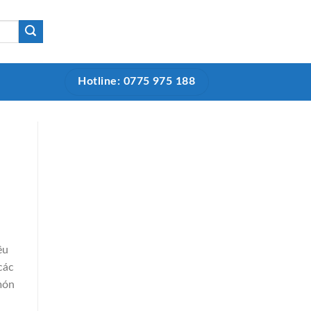
Hotline: 0775 975 188
ều
các
món