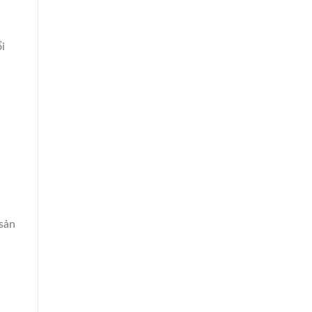
i
sản