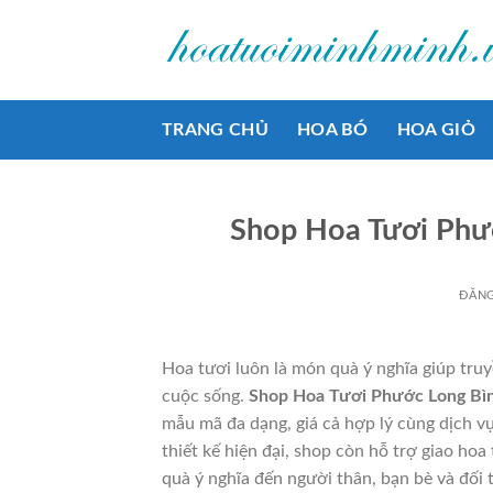
Bỏ
qua
nội
dung
TRANG CHỦ
HOA BÓ
HOA GIỎ
Shop Hoa Tươi Phư
ĐĂN
Hoa tươi luôn là món quà ý nghĩa giúp truy
cuộc sống.
Shop Hoa Tươi Phước Long Bì
mẫu mã đa dạng, giá cả hợp lý cùng dịch v
thiết kế hiện đại, shop còn hỗ trợ giao h
quà ý nghĩa đến người thân, bạn bè và đối t