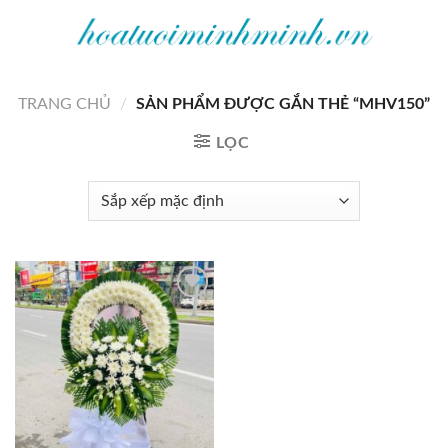
Bỏ
qua
nội
dung
TRANG CHỦ
/
SẢN PHẨM ĐƯỢC GẮN THẺ “MHV150”
LỌC
Add to
wishlist