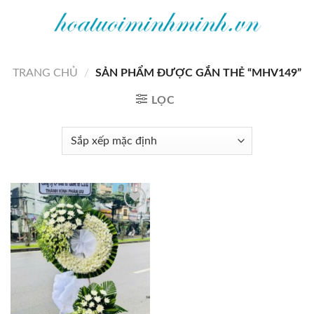
Bỏ
qua
nội
dung
TRANG CHỦ
/
SẢN PHẨM ĐƯỢC GẮN THẺ “MHV149”
LỌC
Add to
wishlist