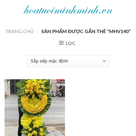
Bỏ
qua
nội
dung
TRANG CHỦ
/
SẢN PHẨM ĐƯỢC GẮN THẺ “MHV140”
LỌC
Add to
wishlist