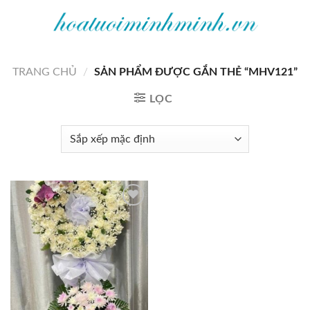
Bỏ
qua
nội
dung
TRANG CHỦ
/
SẢN PHẨM ĐƯỢC GẮN THẺ “MHV121”
LỌC
Add to
wishlist