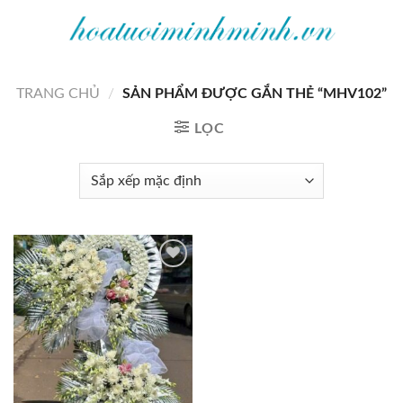
Bỏ
qua
nội
dung
TRANG CHỦ
/
SẢN PHẨM ĐƯỢC GẮN THẺ “MHV102”
LỌC
Add to
wishlist