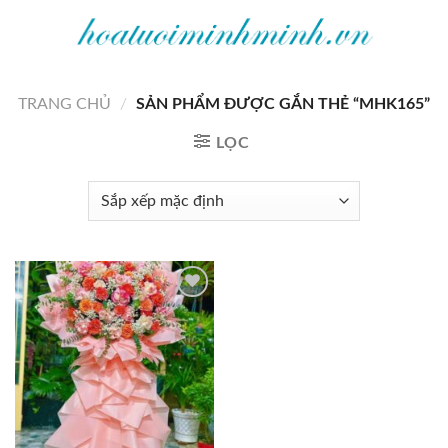
Bỏ
qua
nội
dung
TRANG CHỦ
/
SẢN PHẨM ĐƯỢC GẮN THẺ “MHK165”
LỌC
Add to
wishlist