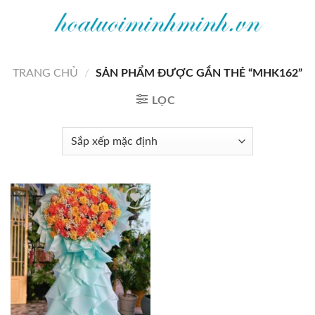
Bỏ
qua
nội
dung
TRANG CHỦ
/
SẢN PHẨM ĐƯỢC GẮN THẺ “MHK162”
LỌC
Add to
wishlist