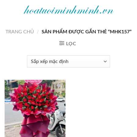
Bỏ
qua
nội
dung
TRANG CHỦ
/
SẢN PHẨM ĐƯỢC GẮN THẺ “MHK157”
LỌC
Add to
wishlist