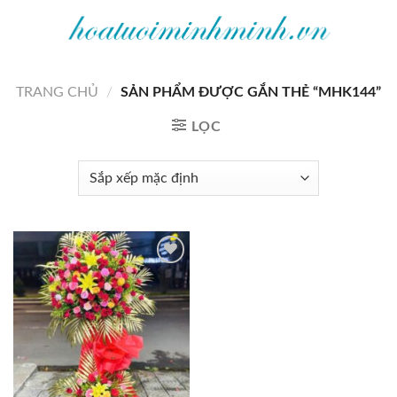
Bỏ
qua
nội
dung
TRANG CHỦ
/
SẢN PHẨM ĐƯỢC GẮN THẺ “MHK144”
LỌC
Add to
wishlist