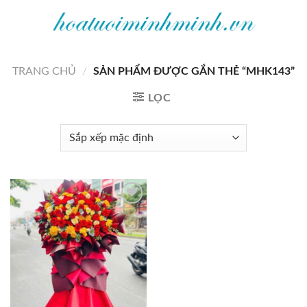
Bỏ
qua
nội
dung
TRANG CHỦ
/
SẢN PHẨM ĐƯỢC GẮN THẺ “MHK143”
LỌC
Add to
wishlist