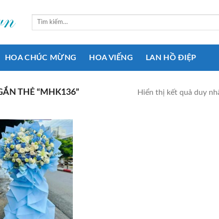
Tìm
kiếm:
HOA CHÚC MỪNG
HOA VIẾNG
LAN HỒ ĐIỆP
ẮN THẺ “MHK136”
Hiển thị kết quả duy nh
Add to
wishlist