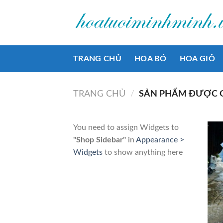
Bỏ
qua
nội
dung
TRANG CHỦ
HOA BÓ
HOA GIỎ
TRANG CHỦ
/
SẢN PHẨM ĐƯỢC G
You need to assign Widgets to
"Shop Sidebar"
in
Appearance >
Widgets
to show anything here