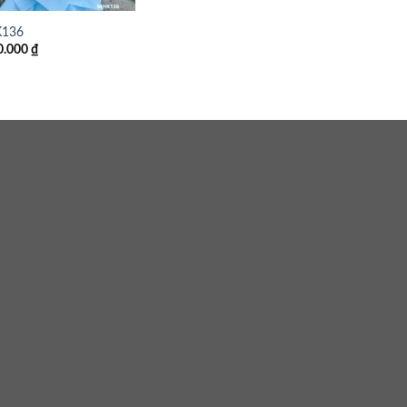
136
0.000
₫