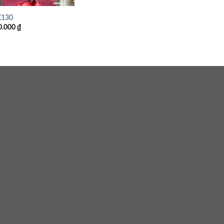
130
0.000
₫