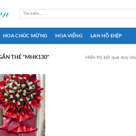
Tìm
kiếm:
HOA CHÚC MỪNG
HOA VIẾNG
LAN HỒ ĐIỆP
ẮN THẺ “MHK130”
Hiển thị kết quả duy nh
Add to
wishlist