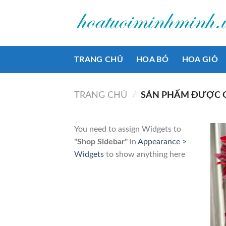
Bỏ
qua
nội
dung
TRANG CHỦ
HOA BÓ
HOA GIỎ
TRANG CHỦ
/
SẢN PHẨM ĐƯỢC G
You need to assign Widgets to
"Shop Sidebar"
in
Appearance >
Widgets
to show anything here