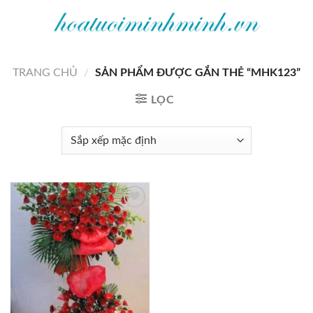
Bỏ
qua
nội
dung
TRANG CHỦ
/
SẢN PHẨM ĐƯỢC GẮN THẺ “MHK123”
LỌC
Add to
wishlist