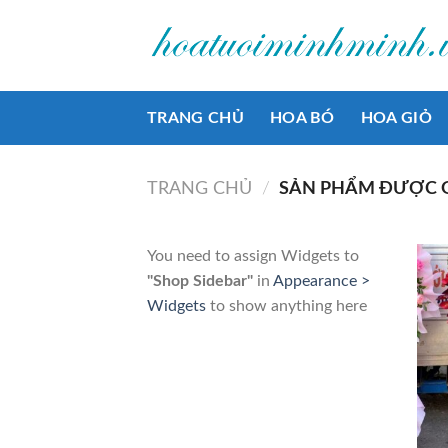
Bỏ
qua
nội
dung
TRANG CHỦ
HOA BÓ
HOA GIỎ
TRANG CHỦ
/
SẢN PHẨM ĐƯỢC G
You need to assign Widgets to
"Shop Sidebar"
in
Appearance >
Widgets
to show anything here