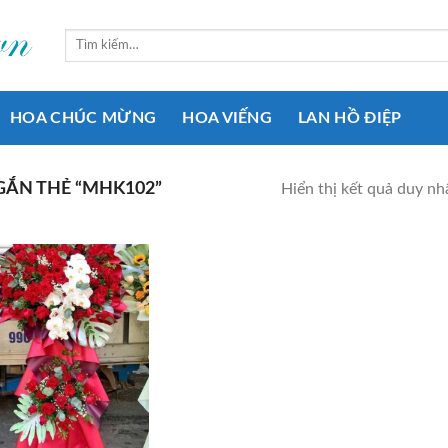
Tìm
kiếm:
HOA CHÚC MỪNG
HOA VIẾNG
LAN HỒ ĐIỆP
ẮN THẺ “MHK102”
Hiển thị kết quả duy nh
Add to
wishlist