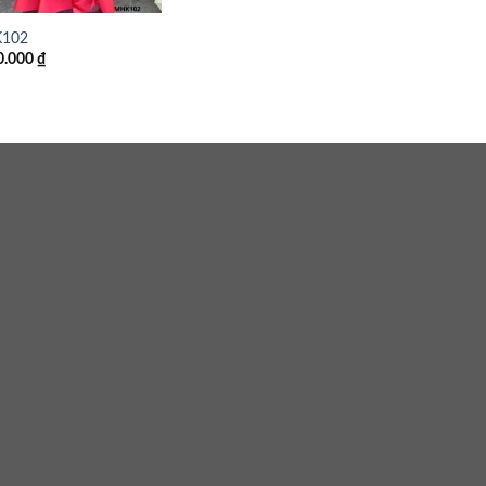
102
0.000
₫