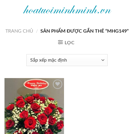
Bỏ
qua
nội
dung
TRANG CHỦ
/
SẢN PHẨM ĐƯỢC GẮN THẺ “MHG149”
LỌC
Add to
wishlist