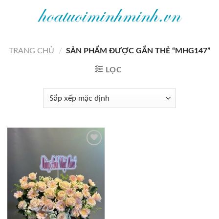
Bỏ
qua
nội
dung
TRANG CHỦ
/
SẢN PHẨM ĐƯỢC GẮN THẺ “MHG147”
LỌC
Add to
wishlist