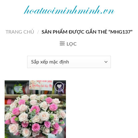
Bỏ
qua
nội
dung
TRANG CHỦ
/
SẢN PHẨM ĐƯỢC GẮN THẺ “MHG137”
LỌC
Add to
wishlist