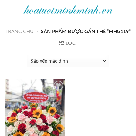
Bỏ
qua
nội
dung
TRANG CHỦ
/
SẢN PHẨM ĐƯỢC GẮN THẺ “MHG119”
LỌC
Add to
wishlist