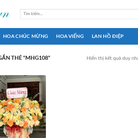
Tìm
kiếm:
HOA CHÚC MỪNG
HOA VIẾNG
LAN HỒ ĐIỆP
ẮN THẺ “MHG108”
Hiển thị kết quả duy nh
Add to
wishlist