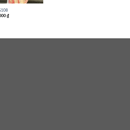
108
000
₫