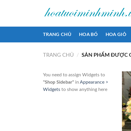
Bỏ
qua
nội
dung
TRANG CHỦ
HOA BÓ
HOA GIỎ
TRANG CHỦ
/
SẢN PHẨM ĐƯỢC G
You need to assign Widgets to
"Shop Sidebar"
in
Appearance >
Widgets
to show anything here