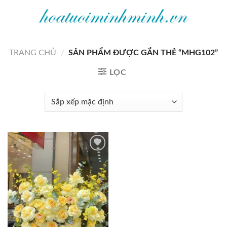
Bỏ
qua
nội
dung
TRANG CHỦ
/
SẢN PHẨM ĐƯỢC GẮN THẺ “MHG102”
LỌC
Add to
wishlist