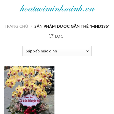
Bỏ
qua
nội
dung
TRANG CHỦ
/
SẢN PHẨM ĐƯỢC GẮN THẺ “MHD136”
LỌC
Add to
wishlist