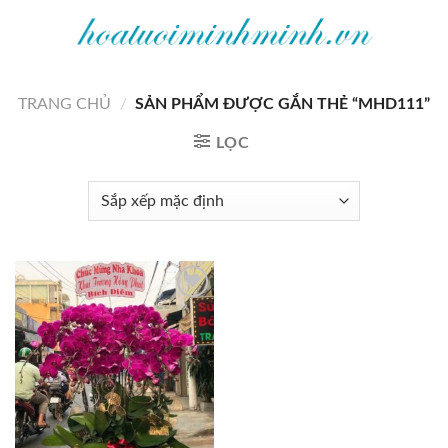
Bỏ
qua
nội
dung
TRANG CHỦ
/
SẢN PHẨM ĐƯỢC GẮN THẺ “MHD111”
LỌC
Add to
wishlist