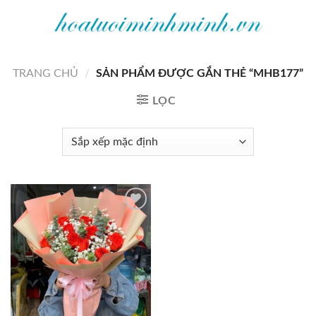
Bỏ
qua
nội
dung
TRANG CHỦ
/
SẢN PHẨM ĐƯỢC GẮN THẺ “MHB177”
LỌC
Add to
wishlist