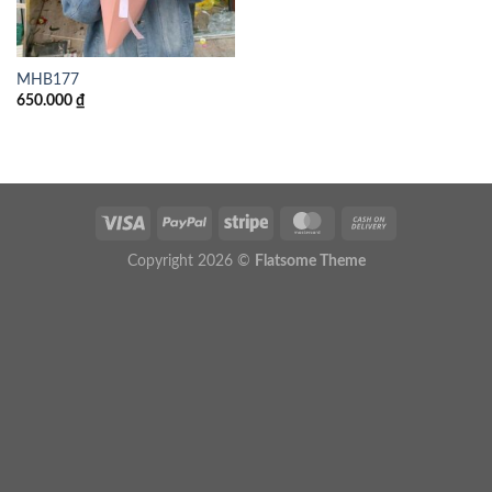
MHB177
650.000
₫
Copyright 2026 ©
Flatsome Theme