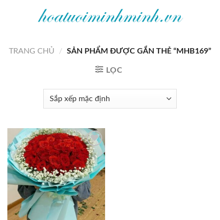
Bỏ
qua
nội
dung
TRANG CHỦ
/
SẢN PHẨM ĐƯỢC GẮN THẺ “MHB169”
LỌC
Add to
wishlist