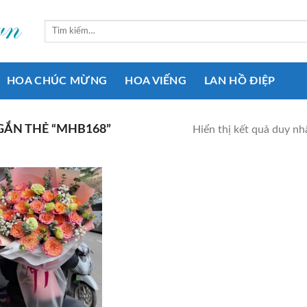
Tìm
kiếm:
HOA CHÚC MỪNG
HOA VIẾNG
LAN HỒ ĐIỆP
ẮN THẺ “MHB168”
Hiển thị kết quả duy nh
Add to
wishlist