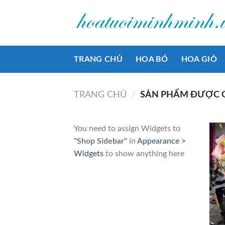
Bỏ
qua
nội
dung
TRANG CHỦ
HOA BÓ
HOA GIỎ
TRANG CHỦ
/
SẢN PHẨM ĐƯỢC G
You need to assign Widgets to
"Shop Sidebar"
in
Appearance >
Widgets
to show anything here