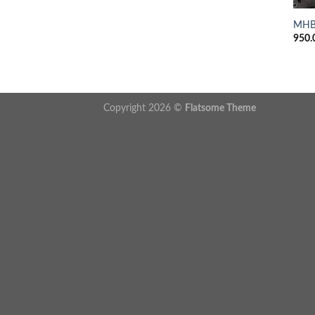
MHB
950.
Copyright 2026 ©
Flatsome Theme