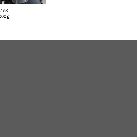
168
000
₫