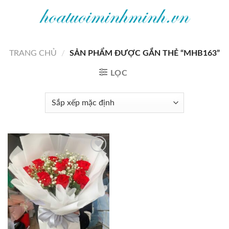
Bỏ
qua
nội
dung
TRANG CHỦ
/
SẢN PHẨM ĐƯỢC GẮN THẺ “MHB163”
LỌC
Add to
wishlist