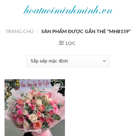
Bỏ
qua
nội
dung
TRANG CHỦ
/
SẢN PHẨM ĐƯỢC GẮN THẺ “MHB159”
LỌC
Add to
wishlist