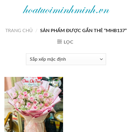
Bỏ
qua
nội
dung
TRANG CHỦ
/
SẢN PHẨM ĐƯỢC GẮN THẺ “MHB137”
LỌC
Add to
wishlist