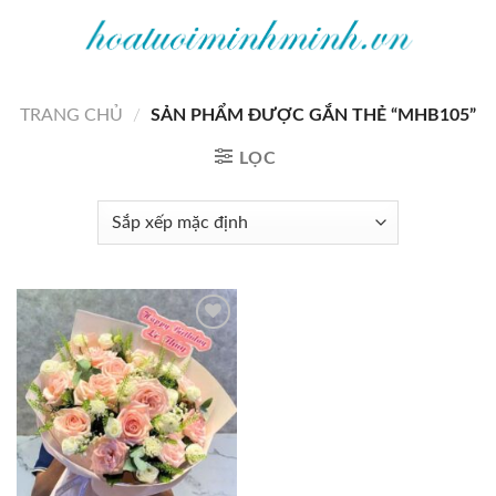
Bỏ
qua
nội
dung
TRANG CHỦ
/
SẢN PHẨM ĐƯỢC GẮN THẺ “MHB105”
LỌC
Add to
wishlist