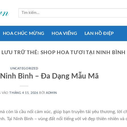
Tìm
kiếm:
HOA CHÚC MỪNG
HOA VIẾNG
LAN HỒ ĐIỆP
LƯU TRỮ THẺ:
SHOP HOA TƯƠI TẠI NINH BÌNH
UNCATEGORIZED
 Ninh Bình – Đa Dạng Mẫu Mã
G VÀO
THÁNG 4 15, 2026
BỞI
ADMIN
à còn là cầu nối cảm xúc, giúp bạn truyền tải yêu thương, lời c
. Tại Ninh Bình – vùng đất nổi tiếng với vẻ đẹp thiên nhiên và 