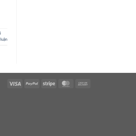
i
 luận