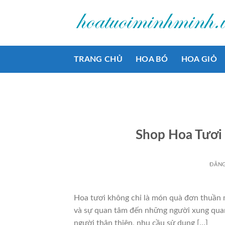
Bỏ
qua
nội
dung
TRANG CHỦ
HOA BÓ
HOA GIỎ
Shop Hoa Tươi
ĐĂN
Hoa tươi không chỉ là món quà đơn thuần m
và sự quan tâm đến những người xung quanh
người thân thiện, nhu cầu sử dụng […]